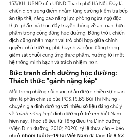
153/KH-UBND của UBND Thành phố Hà Nội. Đây là
chiến dịch trọng điểm nhằm tăng cường kiểm tra bếp
ăn tập thể, nâng cao năng lực phòng ngừa ngộ độc
thực phẩm và thúc đẩy truyền thông về an toàn thực
phẩm trong cộng đồng học đường. Đồng thời, chiến
dịch cũng nhấn mạnh vai trò phối hợp giữa chính
quyền, nhà trường, phụ huynh và cộng đồng trong
giám sát chuỗi cung ứng thực phẩm, hướng tới một
hệ thống minh bạch và trách nhiệm hơn.
Bức tranh dinh dưỡng học đường:
Thách thức “gánh nặng kép”
Một trong những nội dung nhận được nhiều sự quan
tâm là phần chia sẻ của PGS.TS.BS Bùi Thị Nhung -
chuyên gia dinh dưỡng với nhiều số liệu đáng chú ý
về “
gánh nặng ké
p” dinh dưỡng ở trẻ em Việt Nam
hiện nay. Theo số liệu từ Tổng điều tra Dinh dưỡng
(Viện Dinh dưỡng, 2010; 2020), tỷ lệ thừa cân – béo
phì ở
nhóm tuổi 5–19 tại Việt Nam
đã tăng
từ 8,5%