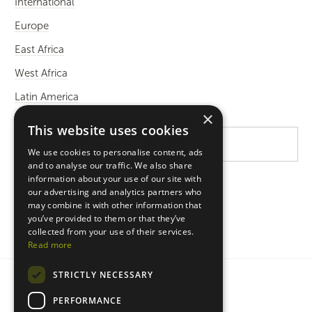
International
Europe
East Africa
West Africa
Latin America
×
This website uses cookies
We use cookies to personalise content, ads
and to analyse our traffic. We also share
information about your use of our site with
our advertising and analytics partners who
may combine it with other information that
you’ve provided to them or that they’ve
collected from your use of their services.
Read more
STRICTLY NECESSARY
Privacy statement
Cookie policy
PERFORMANCE